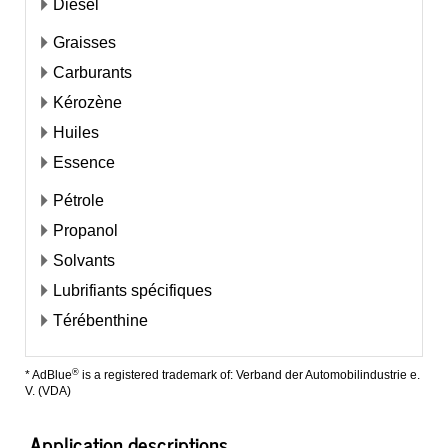
Diesel
Graisses
Carburants
Kérozène
Huiles
Essence
Pétrole
Propanol
Solvants
Lubrifiants spécifiques
Térébenthine
®
* AdBlue
is a registered trademark of: Verband der Automobilindustrie e.
V. (VDA)
Application descriptions