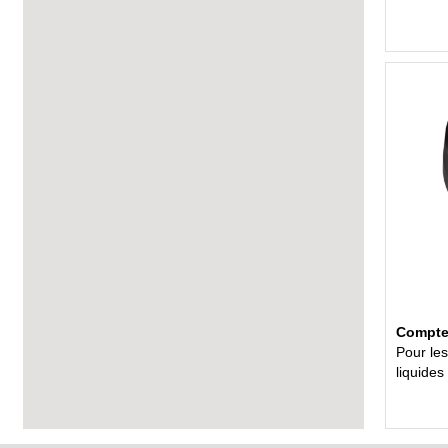
Compteu
Pour les
liquides