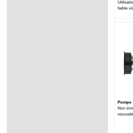
Utilisat
faible v
Pompe v
Non imme
viscosit