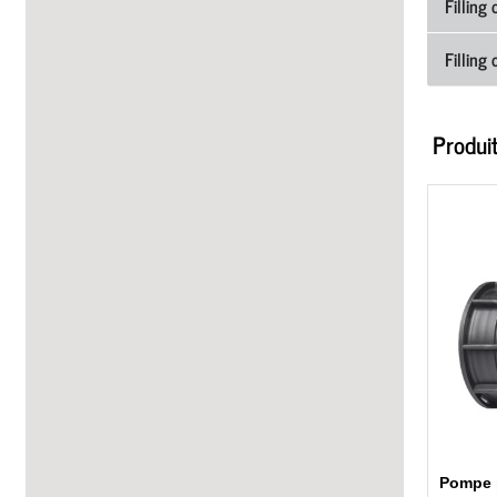
Filling 
Filling 
Produi
Pompe 