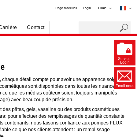
Page d’accueil
Login
Filiale
Carrière
Contact
Service-
ue
Login
 chaque détail compte pour avoir une apparence soignée.
 cosmétiques sont disponibles dans toutes les nuances.
Email nous
 ce que les médias coûteux soient toujours manipulés
sage) avec beaucoup de précision.
t des pâtes, gels, vaseline ou des produits cosmétiques
ra; pour effectuer des remplissages de quantité constante
ents contenants, nous faisons confiance aux pompes FLUX
fiable ce que nos clients attendent : un remplissage
te