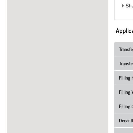
Sh
Applica
Transfe
Transfe
Filling 
Filling
Filling
Decanti