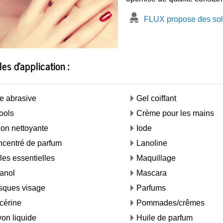
FLUX propose des sol
s d'application :
e abrasive
Gel coiffant
ools
Crème pour les mains
ion nettoyante
Iode
centré de parfum
Lanoline
les essentielles
Maquillage
anol
Mascara
sques visage
Parfums
cérine
Pommades/crêmes
on liquide
Huile de parfum