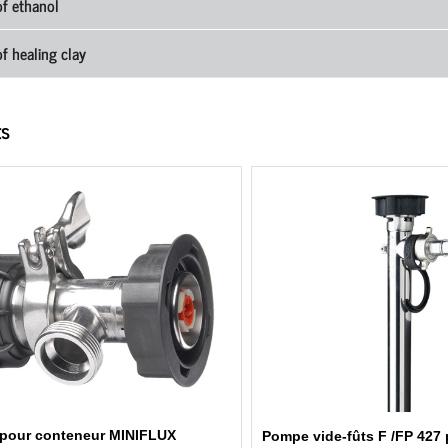
of ethanol
of healing clay
ts
pour conteneur MINIFLUX
Pompe vide-fûts F /FP 427