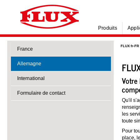
Produits
Appli
FLUX fr-FR
France
FLUX
Allemagne
Votre 
International
compé
Formulaire de contact
Qu'il s'
renseign
les serv
toute si
Pour tou
place, l