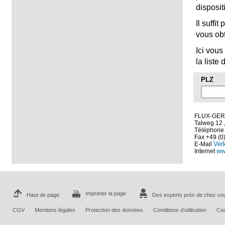
disposit
Il suffi
vous obt
Ici vous
la liste
PLZ
FLUX-GE
Talweg 12 
Téléphon
Fax +49 (0
Ver
E-Mail
ww
Internet
Imprimer la page
Haut de page
Des experts près de chez vo
CGV
Mentions légales
Protection des données
Conditions d’utilisation
Cod