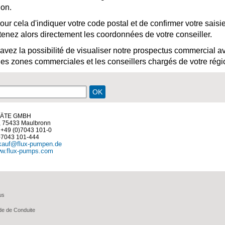
ion.
t pour cela d'indiquer votre code postal et de confirmer votre saisie
enez alors directement les coordonnées de votre conseiller.
 avez la possibilité de visualiser notre prospectus commercial a
 des zones commerciales et les conseillers chargés de votre régi
RÄTE GMBH
, 75433 Maulbronn
e
+49 (0)7043 101-0
)7043 101-444
kauf@flux-pumpen.de
w.flux-pumps.com
us
e de Conduite