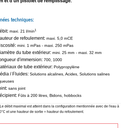
 m et d'un pistolet de remplissage.
nées techniques:
1
ébit:
maxi.
21
l/min
auteur de refoulement:
maxi.
5,0
mCE
iscosité:
mini.
1
mPas
-
maxi.
250
mPas
iamètre du tube extérieur:
mini.
25
mm
-
maxi.
32
mm
ongueur d'immersion:
700, 1000
atériaux de tube extérieur:
Polypropylène
édia / Fluides:
Solutions alcalines, Acides, Solutions salines
queuses
oint:
sans joint
écipient:
Fûts à 200 litres, Bidons, hobbocks
Le débit maximal est atteint dans la configuration mentionnée avec de l'eau à
0°C et une hauteur de sortie = hauteur du refoulement.