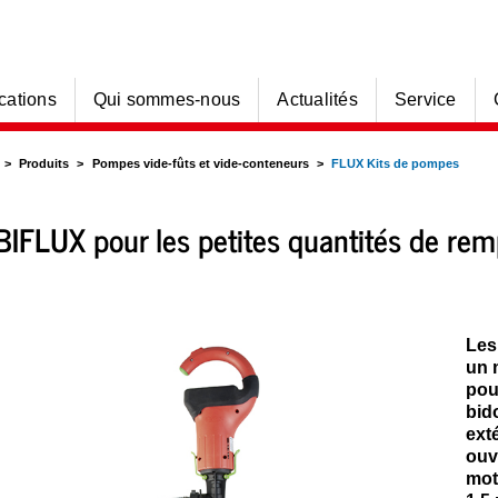
cations
Qui sommes-nous
Actualités
Service
Produits
Pompes vide-fûts et vide-conteneurs
FLUX Kits de pompes
IFLUX pour les petites quantités de rem
Les
un 
pou
bid
ext
ouv
mot