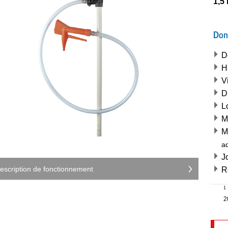
1,5
Don
D
H
V
D
L
M
M
a
J
escription de fonctionnement
R
1
2