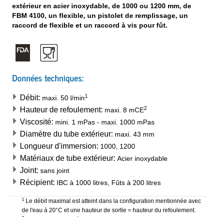
extérieur en acier inoxydable, de 1000 ou 1200 mm, de
FBM 4100, un flexible, un pistolet de remplissage, un
raccord de flexible et un raccord à vis pour fût.
Données techniques:
1
Débit:
maxi.
50
l/min
2
Hauteur de refoulement:
maxi.
8
mCE
Viscosité:
mini.
1
mPas
-
maxi.
1000
mPas
Diamètre du tube extérieur:
maxi.
43
mm
Longueur d'immersion:
1000, 1200
Matériaux de tube extérieur:
Acier inoxydable
Joint:
sans joint
Récipient:
IBC à 1000 litres, Fûts à 200 litres
1
Le débit maximal est atteint dans la configuration mentionnée avec
de l'eau à 20°C et une hauteur de sortie = hauteur du refoulement.