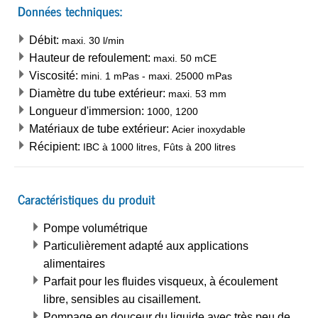
Données techniques:
Débit:
maxi.
30
l/min
Hauteur de refoulement:
maxi.
50
mCE
Viscosité:
mini.
1
mPas
-
maxi.
25000
mPas
Diamètre du tube extérieur:
maxi.
53
mm
Longueur d'immersion:
1000, 1200
Matériaux de tube extérieur:
Acier inoxydable
Récipient:
IBC à 1000 litres, Fûts à 200 litres
Caractéristiques du produit
Pompe volumétrique
Particulièrement adapté aux applications
alimentaires
Parfait pour les fluides visqueux, à écoulement
libre, sensibles au cisaillement.
Pompage en douceur du liquide avec très peu de